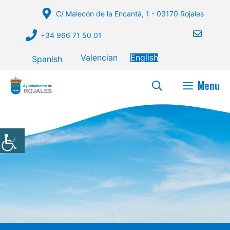
Skip
C/ Malecón de la Encantá, 1 - 03170 Rojales
to
content
+34 966 71 50 01
Valencian
English
Spanish
Menu