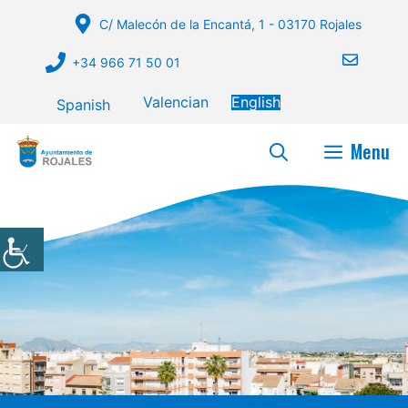
Skip
C/ Malecón de la Encantá, 1 - 03170 Rojales
to
content
+34 966 71 50 01
Valencian
English
Spanish
Menu