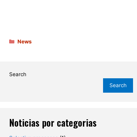
Categories
News
Search
Search
Noticias por categorias