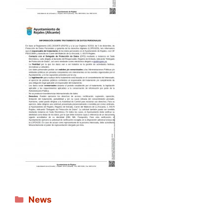
Categories
News