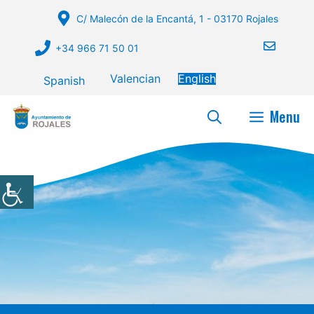
Skip
C/ Malecón de la Encantá, 1 - 03170 Rojales
to
content
+34 966 71 50 01
Valencian
English
Spanish
Menu