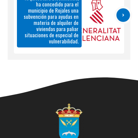
ha concedido para el
municipio de Rojales una
subvención para ayudas en
materia de alquiler de
viviendas para paliar
situaciones de especial de
vulnerabilidad.