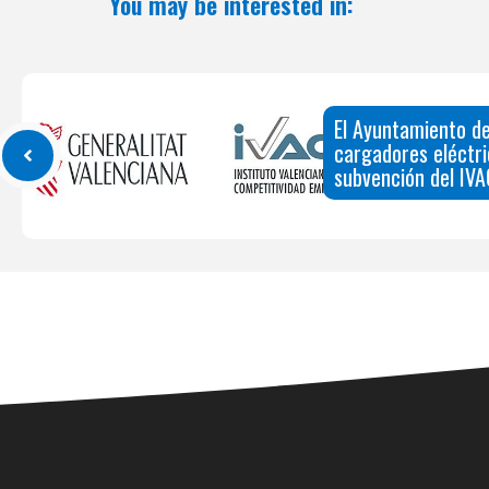
You may be interested in:
El Ayuntamiento de
cargadores eléctri
subvención del IVA