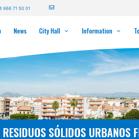
4 966 71 50 01
e
News
City Hall
Information
T
RESIDUOS SÓLIDOS URBANOS F