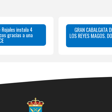
 Rojales instala 4
GRAN CABALGATA D
cos gracias a una
LOS REYES MAGOS. DO
CE