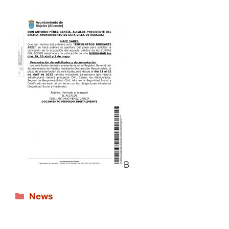
B
Categories
News