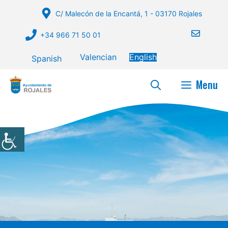
Skip
C/ Malecón de la Encantá, 1 - 03170 Rojales
to
content
+34 966 71 50 01
Valencian
English
Spanish
Menu