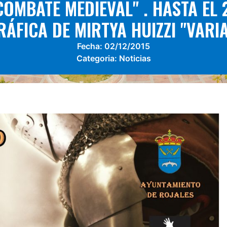
OMBATE MEDIEVAL" . HASTA EL 
ÁFICA DE MIRTYA HUIZZI "VARI
Fecha:
02/12/2015
Categoria:
Noticias