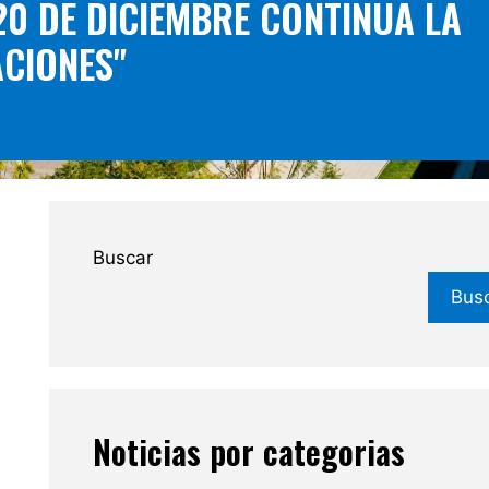
20 DE DICIEMBRE CONTINÚA LA
ACIONES"
Buscar
Bus
Noticias por categorias