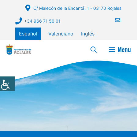
Saltar
C/ Malecón de la Encantá, 1 - 03170 Rojales
al
contenido
+34 966 71 50 01
Español
Valenciano
Inglés
Menu