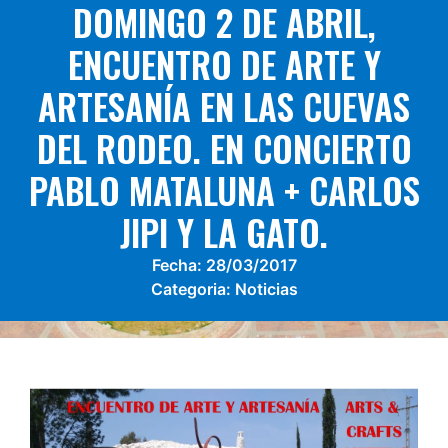
DOMINGO 2 DE ABRIL,
ENCUENTRO DE ARTE Y
ARTESANÍA EN LAS CUEVAS
DEL RODEO. EN CONCIERTO
PABLO MATALUNA + CARLOS
JIPI Y LA GATO.
Fecha:
28/03/2017
Categoria:
Noticias