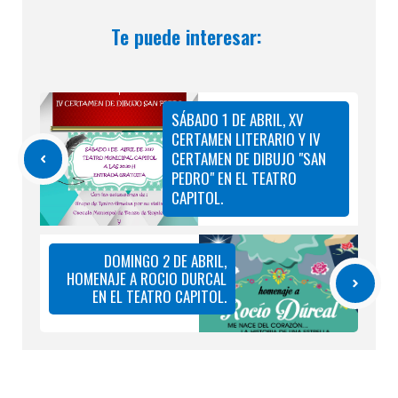
Te puede interesar:
SÁBADO 1 DE ABRIL, XV
CERTAMEN LITERARIO Y IV
CERTAMEN DE DIBUJO "SAN
PEDRO" EN EL TEATRO
CAPITOL.
DOMINGO 2 DE ABRIL,
HOMENAJE A ROCIO DURCAL
EN EL TEATRO CAPITOL.