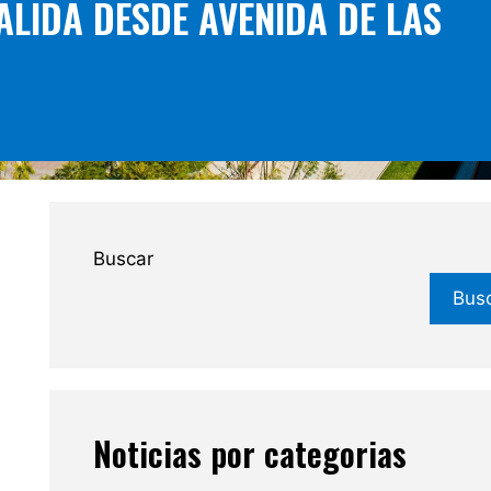
ALIDA DESDE AVENIDA DE LAS
Buscar
Bus
Noticias por categorias