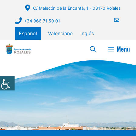
Saltar
C/ Malecón de la Encantá, 1 - 03170 Rojales
al
contenido
+34 966 71 50 01
Español
Valenciano
Inglés
Menu