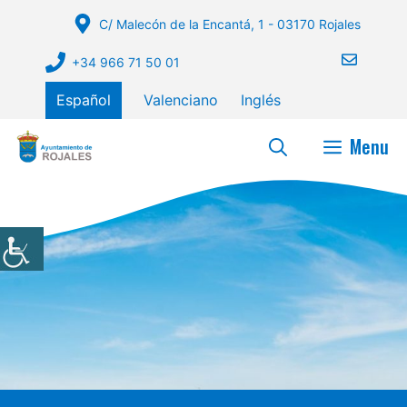
Saltar
C/ Malecón de la Encantá, 1 - 03170 Rojales
al
contenido
+34 966 71 50 01
Español
Valenciano
Inglés
Menu