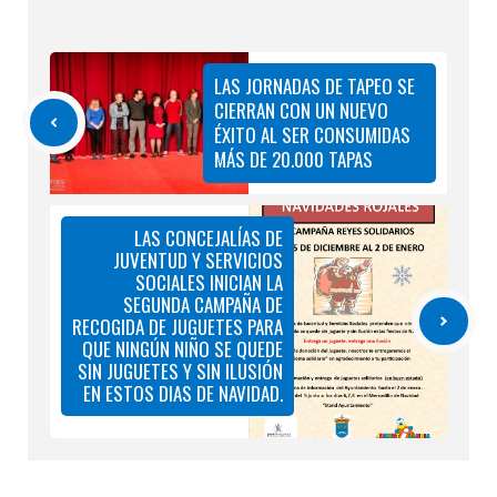
LAS JORNADAS DE TAPEO SE
CIERRAN CON UN NUEVO
ÉXITO AL SER CONSUMIDAS
MÁS DE 20.000 TAPAS
LAS CONCEJALÍAS DE
JUVENTUD Y SERVICIOS
SOCIALES INICIAN LA
SEGUNDA CAMPAÑA DE
RECOGIDA DE JUGUETES PARA
QUE NINGÚN NIÑO SE QUEDE
SIN JUGUETES Y SIN ILUSIÓN
EN ESTOS DIAS DE NAVIDAD.