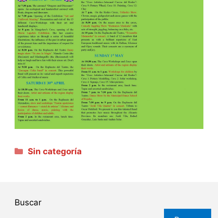
Categorías
Sin categoría
Buscar