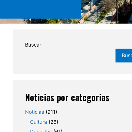
Buscar
Bus
Noticias por categorias
Noticias
(911)
Cultura
(26)
Deportes
(61)