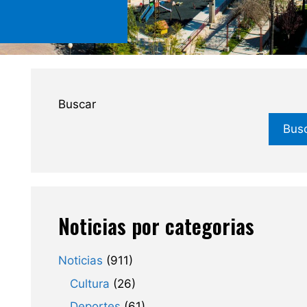
Buscar
Bus
Noticias por categorias
Noticias
(911)
Cultura
(26)
Deportes
(61)