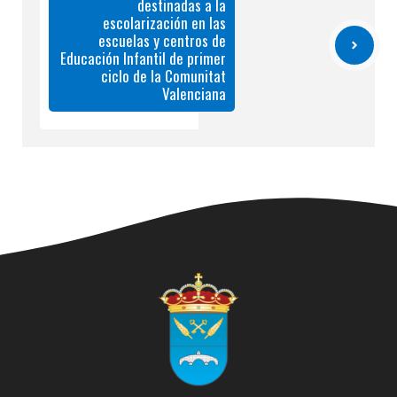
destinadas a la
escolarización en las
escuelas y centros de
Educación Infantil de primer
ciclo de la Comunitat
Valenciana