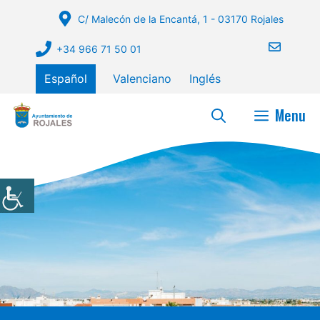
Saltar
C/ Malecón de la Encantá, 1 - 03170 Rojales
al
contenido
+34 966 71 50 01
Español
Valenciano
Inglés
Menu