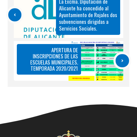
La Excma. Diputación de
Alicante ha concedido al
Ayuntamiento de Rojales dos
subvenciones dirigidas a
Servicios Sociales.
APERTURA DE
INSCRIPCIONES DE LAS
ESCUELAS MUNICIPALES.
TEMPORADA 2020/2021