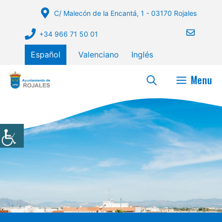
Saltar
C/ Malecón de la Encantá, 1 - 03170 Rojales
al
contenido
+34 966 71 50 01
Español
Valenciano
Inglés
Menu