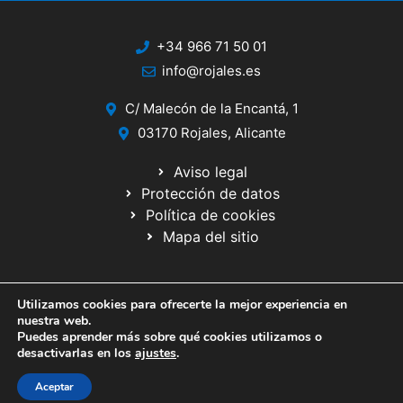
+34 966 71 50 01
info@rojales.es
C/ Malecón de la Encantá, 1
03170 Rojales, Alicante
Aviso legal
Protección de datos
Política de cookies
Mapa del sitio
Utilizamos cookies para ofrecerte la mejor experiencia en
© 2020 Web desarrollada por el Servicio de Informática de Diputación
nuestra web.
de Alicante
Puedes aprender más sobre qué cookies utilizamos o
desactivarlas en los
ajustes
.
Aceptar