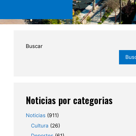
Buscar
Bus
Noticias por categorias
Noticias
(911)
Cultura
(26)
Deportes
(61)