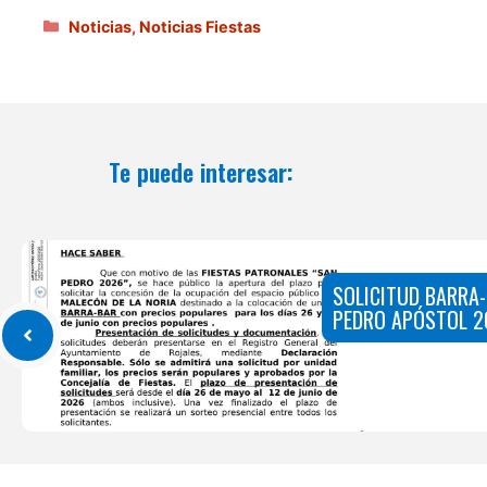
Categorías
Noticias
,
Noticias Fiestas
Te puede interesar:
SOLICITUD BARRA-
PEDRO APÓSTOL 2