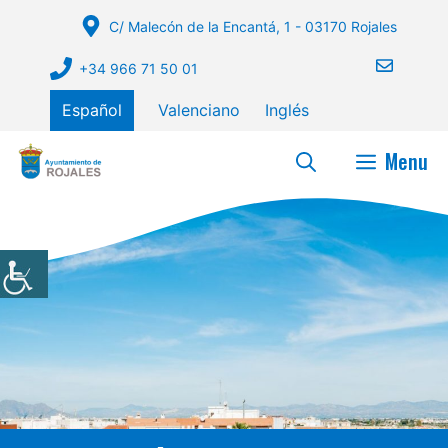
Saltar
C/ Malecón de la Encantá, 1 - 03170 Rojales
al
contenido
+34 966 71 50 01
Español
Valenciano
Inglés
Menu