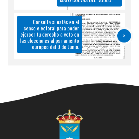
Consulta si estás en el
censo electoral para poder
ejercer tu derecho a voto en
las elecciones al parlamento
europeo del 9 de Junio.