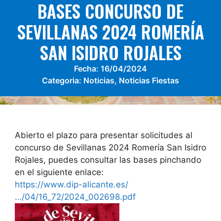
BASES CONCURSO DE
SEVILLANAS 2024 ROMERÍA
SAN ISIDRO ROJALES
Fecha:
16/04/2024
Categoria:
Noticias
,
Noticias Fiestas
Abierto el plazo para presentar solicitudes al
concurso de Sevillanas 2024 Romería San Isidro
Rojales, puedes consultar las bases pinchando
en el siguiente enlace:
https://www.dip-alicante.es/
…/04/16_72/2024_002698.pdf