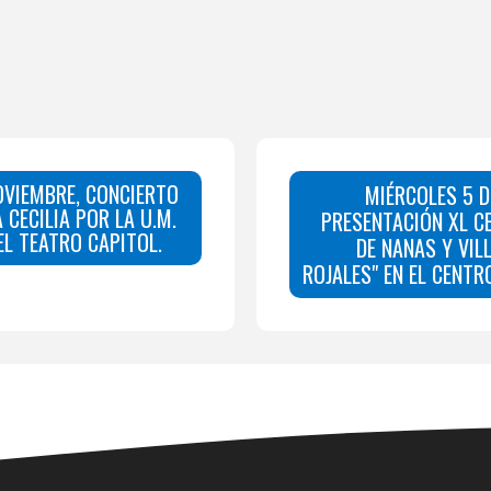
OVIEMBRE, CONCIERTO
MIÉRCOLES 5 D
 CECILIA POR LA U.M.
PRESENTACIÓN XL C
EL TEATRO CAPITOL.
DE NANAS Y VIL
ROJALES" EN EL CENTR