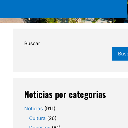
Buscar
Bus
Noticias por categorias
Noticias
(911)
Cultura
(26)
Deportes
(61)