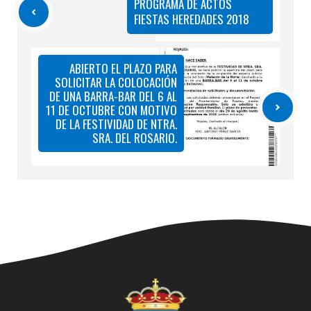
PROGRAMA DE ACTOS
FIESTAS HEREDADES 2018
ABIERTO EL PLAZO PARA
SOLICITAR LA COLOCACIÓN
DE UNA BARRA-BAR DEL 6 AL
11 DE OCTUBRE CON MOTIVO
DE LA FESTIVIDAD DE NTRA.
SRA. DEL ROSARIO.