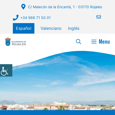
Saltar
C/ Malecón de la Encantá, 1 - 03170 Rojales
al
contenido
+34 966 71 50 01
Español
Valenciano
Inglés
Menu