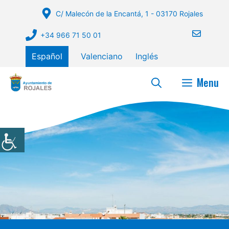
Saltar
C/ Malecón de la Encantá, 1 - 03170 Rojales
al
contenido
+34 966 71 50 01
Español
Valenciano
Inglés
Menu