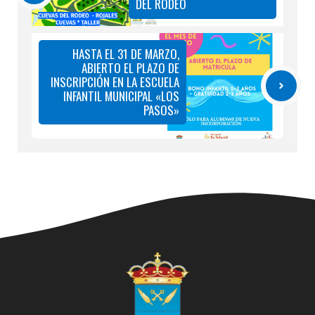
DEL RODEO
HASTA EL 31 DE MARZO,
ABIERTO EL PLAZO DE
INSCRIPCIÓN EN LA ESCUELA
INFANTIL MUNICIPAL «LOS
PASOS»