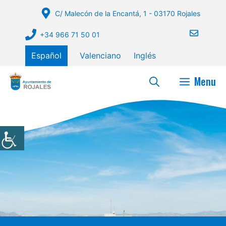
Saltar
C/ Malecón de la Encantá, 1 - 03170 Rojales
al
contenido
+34 966 71 50 01
Español
Valenciano
Inglés
Menu