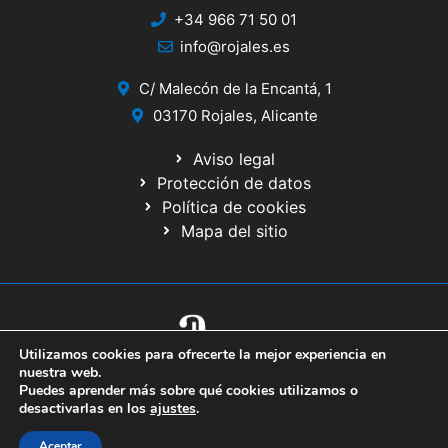
+34 966 71 50 01
info@rojales.es
C/ Malecón de la Encantá, 1
03170 Rojales, Alicante
Aviso legal
Protección de datos
Política de cookies
Mapa del sitio
Utilizamos cookies para ofrecerte la mejor experiencia en
© 2020 Web desarrollada por el Servicio de Informática de Diputación
nuestra web.
de Alicante
Puedes aprender más sobre qué cookies utilizamos o
desactivarlas en los
ajustes
.
Aceptar