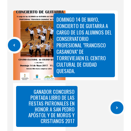
DOMINGO 14 DE MAYO,
CONCIERTO DE GUITARRA A
CARGO DE LOS ALUMNOS DEL
CONSERVATORIO
PROFESIONAL "FRANCISCO
CASANOVA" DE
TORREVIEJAEN EL CENTRO
CULTURAL DE CIUDAD
QUESADA.
GANADOR CONCURSO
PORTADA LIBRO DE LAS
FIESTAS PATRONALES EN
HONOR A SAN PEDRO
APÓSTOL Y DE MOROS Y
CRISTIANOS 2017