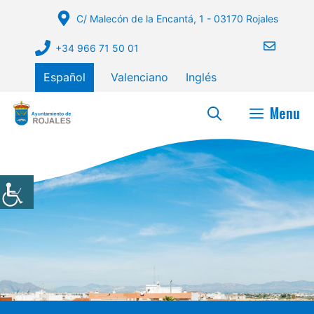
Saltar
C/ Malecón de la Encantá, 1 - 03170 Rojales
al
contenido
+34 966 71 50 01
Español
Valenciano
Inglés
Menu