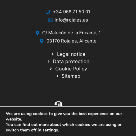
+34 966 71 50 01
info@rojales.es
C/ Malecón de la Encantá, 1
03170 Rojales, Alicante
Legal notice
Data protection
Cookie Policy
Sitemap
We are using cookies to give you the best experience on our
© 2020 Website developed by the IT Service of the Alicante Provincial
website.
Council
You can find out more about which cookies we are using or
switch them off in
settings
.