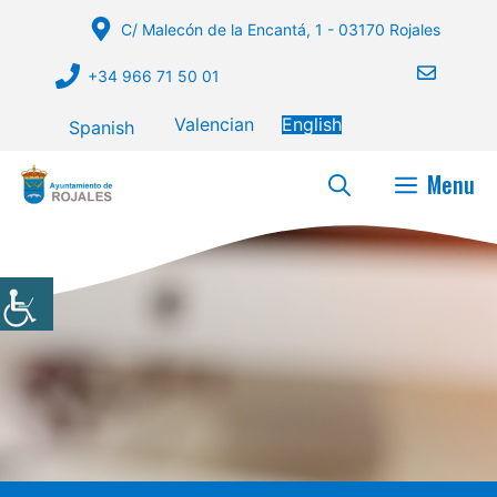
Skip
C/ Malecón de la Encantá, 1 - 03170 Rojales
to
content
+34 966 71 50 01
Valencian
English
Spanish
Menu