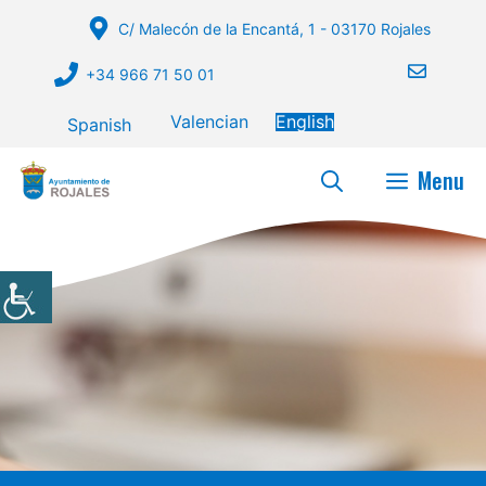
Skip
C/ Malecón de la Encantá, 1 - 03170 Rojales
to
content
+34 966 71 50 01
Valencian
English
Spanish
Menu