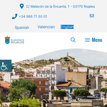
Skip
C/ Malecón de la Encantá, 1 - 03170 Rojales
to
content
+34 966 71 50 01
Valencian
English
Spanish
Menu