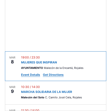
c
t
V
t
s
i
d
e
a
S
t
w
e
e
s
.
a
N
r
a
c
v
19:00
/
23:30
MAR
8
MUJERES QUE INSPIRAN
i
h
AYUNTAMIENTO
Malecón de la Encantá, Rojales
g
a
Event Details
Get Directions
a
n
t
10:30
/
14:30
MAR
9
d
MARCHA SOLIDARIA DE LA MUJER
i
Malecón del Soto
C. Camilo José Cela, Rojales
V
o
n
11:30
/
14:00
MAR