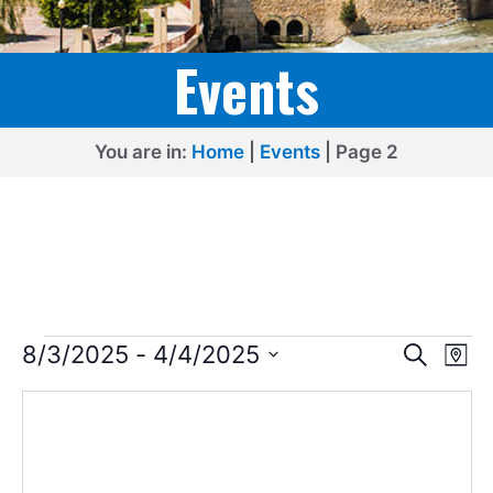
Events
You are in:
Home
|
Events
|
Page 2
Events
E
E
8/3/2025
 - 
4/4/2025
S
M
e
v
v
S
a
a
p
e
e
r
e
l
c
n
n
h
e
t