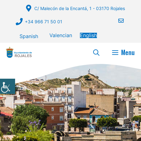
Skip
C/ Malecón de la Encantá, 1 - 03170 Rojales
to
content
+34 966 71 50 01
Valencian
English
Spanish
Menu