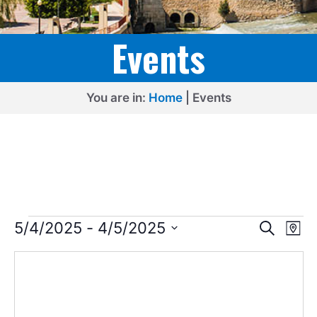
Events
You are in:
Home
|
Events
Events
E
E
5/4/2025
 - 
4/5/2025
S
M
e
v
v
S
a
a
p
e
e
r
e
l
c
n
n
h
e
t