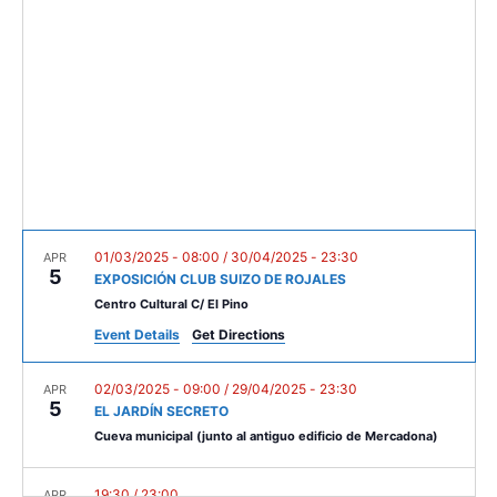
c
t
V
t
s
i
d
e
a
S
t
w
e
e
s
.
a
N
r
a
c
v
01/03/2025 - 08:00
/
30/04/2025 - 23:30
APR
5
EXPOSICIÓN CLUB SUIZO DE ROJALES
i
h
Centro Cultural C/ El Pino
g
a
Event Details
Get Directions
a
n
t
02/03/2025 - 09:00
/
29/04/2025 - 23:30
APR
5
d
EL JARDÍN SECRETO
i
Cueva municipal (junto al antiguo edificio de Mercadona)
V
o
n
19:30
/
23:00
APR