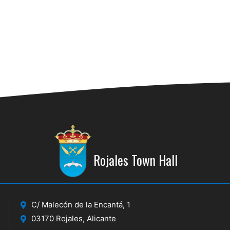
02/03
MAR
2
23:30
EL J
Cueva 
edifi
Rojales Town Hall
19:00
MAR
5
CONF
PEL
Centr
C/ Malecón de la Encantá, 1
03170 Rojales, Alicante