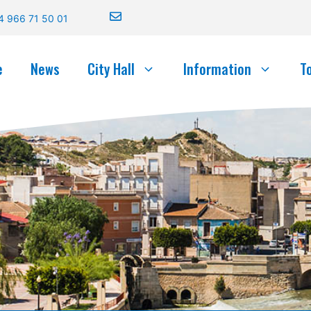
4 966 71 50 01
e
News
City Hall
Information
T