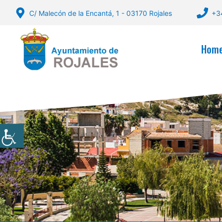
Skip
C/ Malecón de la Encantá, 1 - 03170 Rojales
+3
to
content
Hom