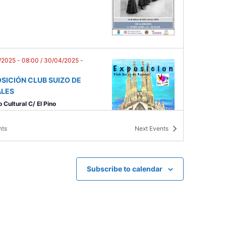
/2025 - 08:00
/
30/04/2025 -
SICIÓN CLUB SUIZO DE
ALES
 Cultural C/ El Pino
nts
Next
Events
Subscribe to calendar
/
23:30
O CANTA UN POETA
 Cultural C/ El Pino