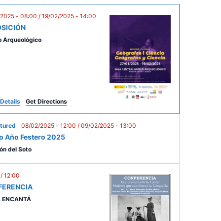
V
i
/2025 - 08:00
/
19/02/2025 - 14:00
SICIÓN
e
 Arqueológico
w
s
N
a
v
Details
Get Directions
i
tured
08/02/2025 - 12:00
/
09/02/2025 - 13:00
g
o Año Festero 2025
a
ón del Soto
t
i
0
/
12:00
FERENCIA
o
A ENCANTÁ
n