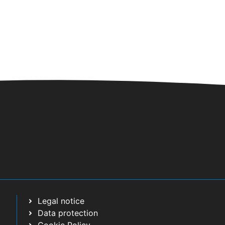
/2025 - 09:00
/
29/04/2025 -
ARDÍN SECRETO
municipal (junto al antiguo
cio de Mercadona)
/
21:30
ERENCIA “ELLAS TAMBIÉN
EARON”
o Sociocultural
Legal notice
Data protection