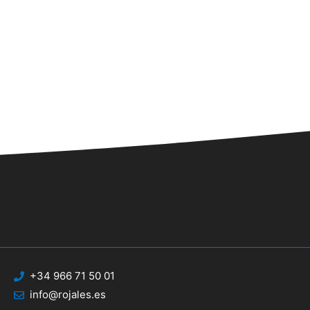
n
+34 966 71 50 01
info@rojales.es