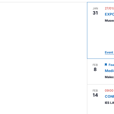
27/01
JAN
31
EXPO
Museo
Event 
Fea
FEB
8
Medi
Malec
09:0
FEB
14
CON
IES L