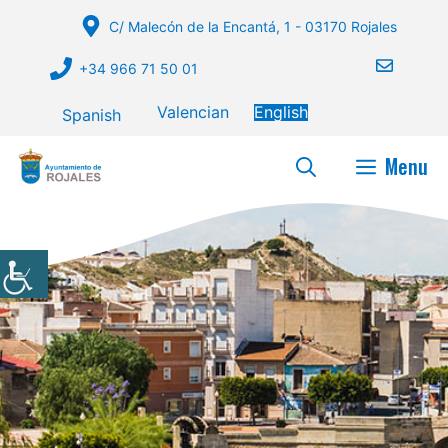
Skip
C/ Malecón de la Encantá, 1 - 03170 Rojales
to
content
+34 966 71 50 01
Valencian
English
Spanish
Menu