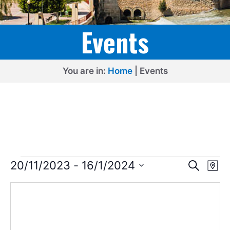
Events
You are in:
Home
|
Events
Events
E
E
20/11/2023
 - 
16/1/2024
S
M
e
v
v
S
a
a
p
e
e
r
e
l
c
n
n
h
e
t