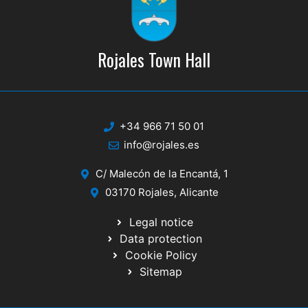
n
17:00
/
23:30
DEC
17
POSITIVE DANCE
Teatro Capitol
Rojales Town Hall
19:00
/
23:30
DEC
22
AUDICIÓN
Teatro Capitol
+34 966 71 50 01
info@rojales.es
19:00
/
23:30
DEC
30
CONCIERTO
C/ Malecón de la Encantá, 1
Teatro Capitol
03170 Rojales, Alicante
17:30
/
23:30
JAN
Legal notice
16
CUENTACUENTOS
Data protection
Biblioteca Municipal
Cookie Policy
Sitemap