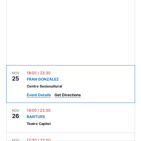
c
t
V
t
s
i
d
e
a
S
t
w
e
e
s
.
a
N
r
a
c
v
18:00
/
23:30
NOV
25
FRAN GONZÁLEZ
i
h
Centro Sociocultural
g
a
Event Details
Get Directions
a
n
t
19:00
/
23:30
NOV
26
d
BANTUES
i
Teatro Capitol
V
o
n
17:30
/
23:30
NOV