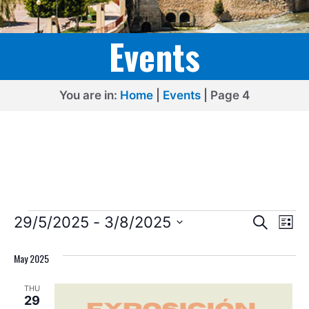
Events
You are in:
Home
|
Events
|
Page 4
Events
E
E
29/5/2025
 - 
3/8/2025
S
L
e
v
v
S
i
a
s
e
May 2025
e
r
e
t
l
c
n
n
THU
h
e
t
29