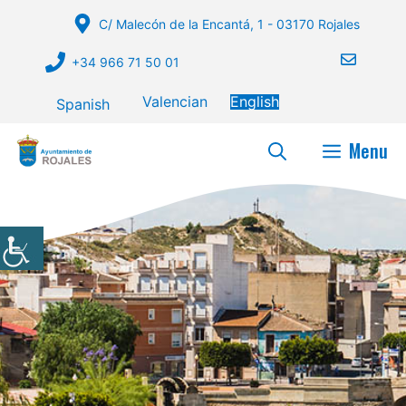
Skip
C/ Malecón de la Encantá, 1 - 03170 Rojales
to
content
+34 966 71 50 01
Valencian
English
Spanish
Menu