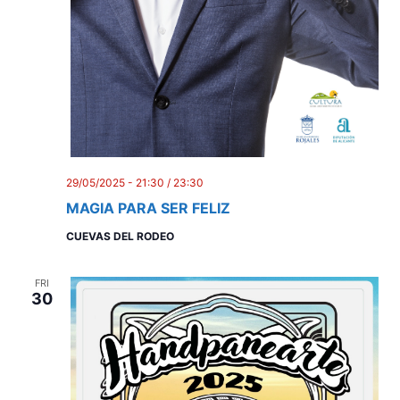
n
29/05/2025 - 21:30
/
23:30
MAGIA PARA SER FELIZ
CUEVAS DEL RODEO
FRI
30