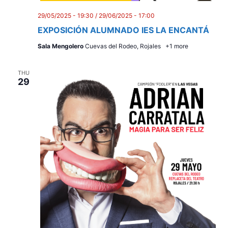
i
e
29/05/2025 - 19:30
/
29/06/2025 - 17:00
EXPOSICIÓN ALUMNADO IES LA ENCANTÁ
w
Sala Mengolero
Cuevas del Rodeo, Rojales
+1 more
s
N
THU
29
a
v
i
g
a
t
i
o