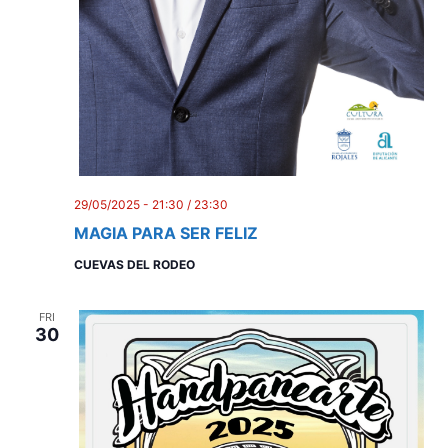
n
29/05/2025 - 21:30
/
23:30
MAGIA PARA SER FELIZ
CUEVAS DEL RODEO
FRI
30