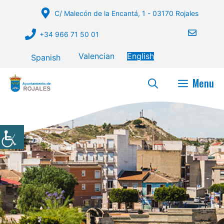
Skip
C/ Malecón de la Encantá, 1 - 03170 Rojales
to
content
+34 966 71 50 01
Valencian
English
Spanish
Menu