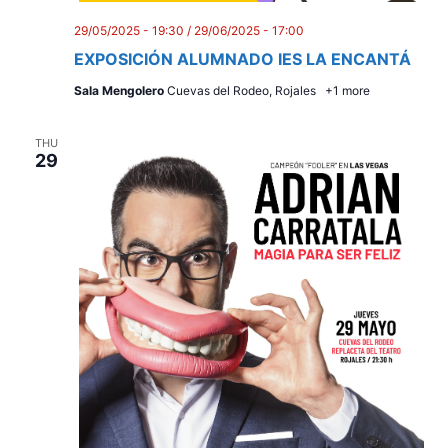
i
e
29/05/2025 - 19:30
/
29/06/2025 - 17:00
EXPOSICIÓN ALUMNADO IES LA ENCANTÁ
w
Sala Mengolero
Cuevas del Rodeo, Rojales
+1 more
s
N
THU
29
a
v
i
g
a
t
i
o