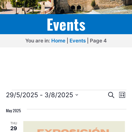
Events
You are in:
Home
|
Events
|
Page 4
Events
E
E
29/5/2025
 - 
3/8/2025
S
L
e
v
v
S
i
a
s
e
May 2025
e
r
e
t
l
c
n
n
THU
h
e
t
29