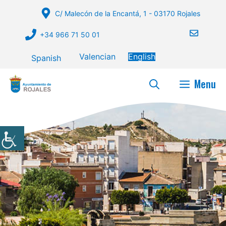
Skip
C/ Malecón de la Encantá, 1 - 03170 Rojales
to
content
+34 966 71 50 01
Valencian
English
Spanish
Menu