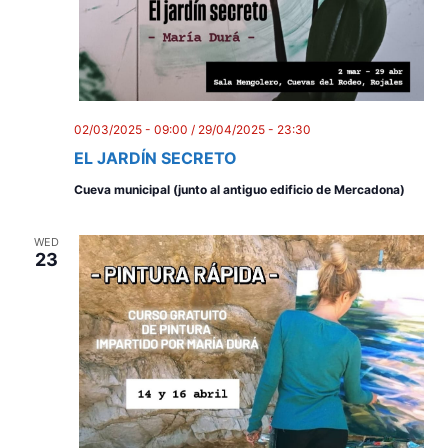
n
02/03/2025 - 09:00
/
29/04/2025 - 23:30
EL JARDÍN SECRETO
Cueva municipal (junto al antiguo edificio de Mercadona)
WED
23