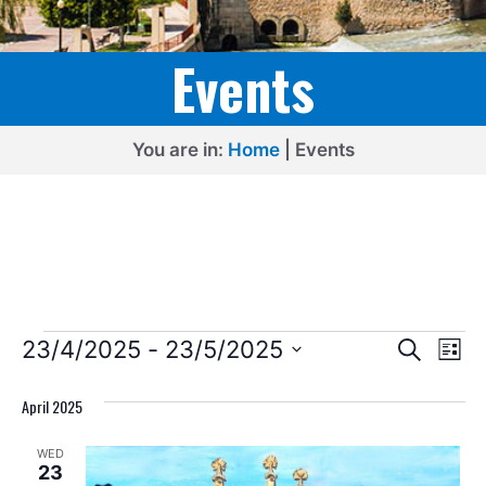
Events
You are in:
Home
|
Events
Events
E
E
23/4/2025
 - 
23/5/2025
S
L
e
v
v
S
i
a
s
e
April 2025
e
r
e
t
l
c
n
n
WED
h
e
t
23