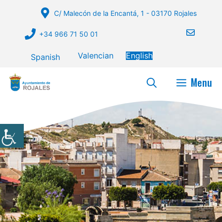
Skip
C/ Malecón de la Encantá, 1 - 03170 Rojales
to
content
+34 966 71 50 01
Valencian
English
Spanish
Menu