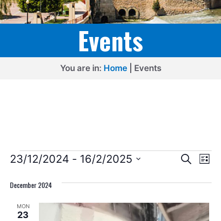
Events
You are in:
Home
|
Events
Events
E
E
23/12/2024
 - 
16/2/2025
S
L
e
v
v
S
i
a
s
e
December 2024
e
r
e
t
l
c
n
n
MON
h
e
t
23