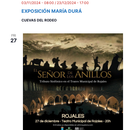
i
03/11/2024 - 08:00
/
23/12/2024 - 17:00
e
EXPOSICIÓN MARÍA DURÁ
w
CUEVAS DEL RODEO
s
FRI
N
27
a
v
i
g
a
t
i
o