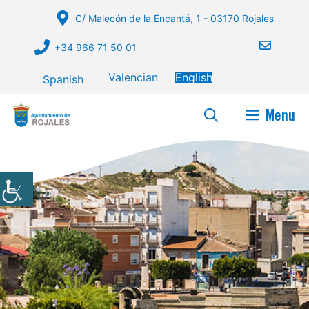
Skip
C/ Malecón de la Encantá, 1 - 03170 Rojales
to
content
+34 966 71 50 01
Valencian
English
Spanish
Menu