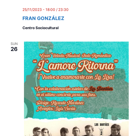
i
e
25/11/2023 - 18:00
/
23:30
FRAN GONZÁLEZ
w
Centro Sociocultural
s
N
SUN
26
a
v
i
g
a
t
i
o