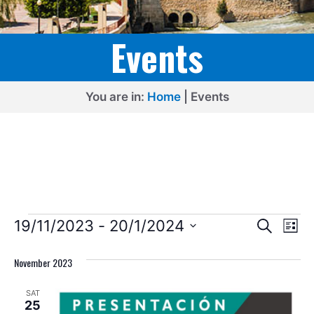
Events
You are in:
Home
|
Events
Events
E
E
19/11/2023
 - 
20/1/2024
S
L
e
v
v
S
i
a
s
e
November 2023
e
r
e
t
l
c
n
n
SAT
h
e
t
25