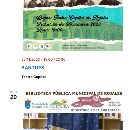
n
26/11/2023 - 19:00
/
23:30
BANTUES
Teatro Capitol
WED
29