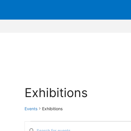
Exhibitions
Events
Exhibitions
Events
E
E