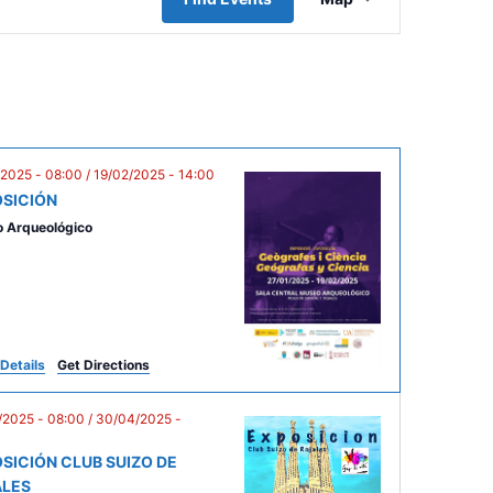
v
e
n
t
V
i
/2025 - 08:00
/
19/02/2025 - 14:00
SICIÓN
e
 Arqueológico
w
s
N
a
v
Details
Get Directions
i
/2025 - 08:00
/
30/04/2025 -
g
SICIÓN CLUB SUIZO DE
a
ALES