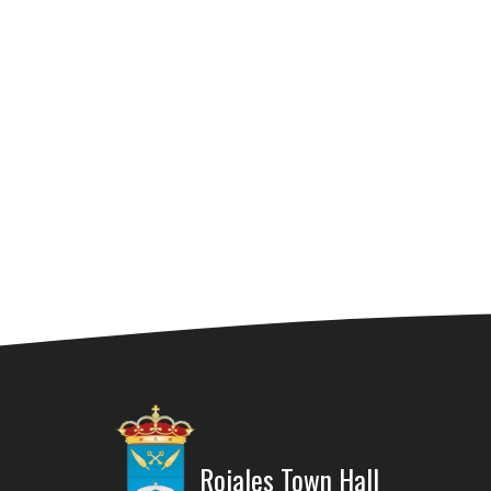
Rojal
05/07
JUL
5
LOS 
Sala 
Rojale
11:00
NOV
2
INAU
Sala 
Rojales Town Hall
Rojale