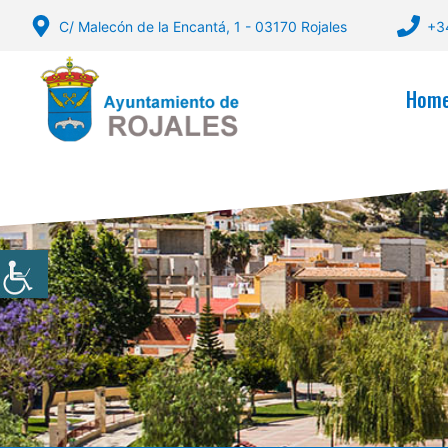
Skip
C/ Malecón de la Encantá, 1 - 03170 Rojales
+3
to
content
Hom