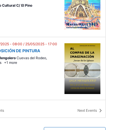
t
 Cultural C/ El Pino
i
o
n
/2025 - 08:00
/
25/05/2025 - 17:00
SICIÓN DE PINTURA
Mengolero
Cuevas del Rodeo,
es
+1 more
/2025 - 19:30
/
29/06/2025 - 17:00
nts
Next
Events
SICIÓN ALUMNADO IES LA
ANTÁ
Mengolero
Cuevas del Rodeo,