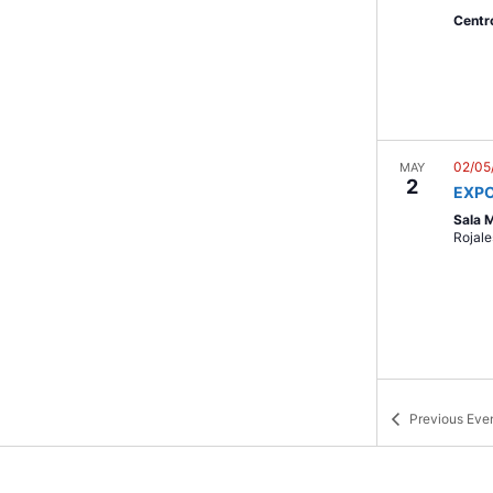
Centro
02/05
MAY
2
EXPO
Sala 
Rojal
29/05
MAY
Previous
Eve
29
EXPO
ENC
Sala 