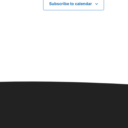
Subscribe to calendar
es
+1 more
/2025 - 08:00
/
31/08/2025 - 17:00
3 SENTIDOS
Mengolero
Cuevas del Rodeo,
s
/
14:00
GURACIÓN EXPOSICIÓN
Mengolero
Cuevas del Rodeo,
s