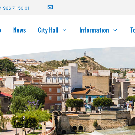
4 966 71 50 01
e
News
City Hall
Information
T