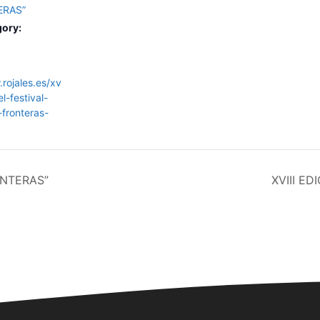
ERAS”
gory:
rojales.es/xv
el-festival-
-fronteras-
ONTERAS”
XVIII E