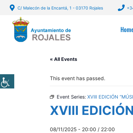
Skip
C/ Malecón de la Encantá, 1 - 03170 Rojales
+3
to
content
Hom
« All Events
This event has passed.
Event Series:
XVIII EDICIÓN “MÚ
XVIII EDICI
08/11/2025 - 20:00
/
22:00