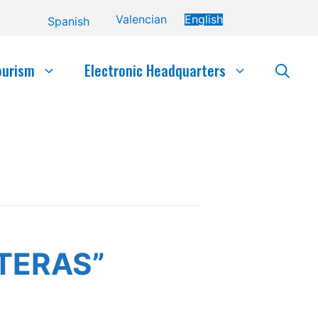
Valencian
English
Spanish
ourism
Electronic Headquarters
NTERAS”