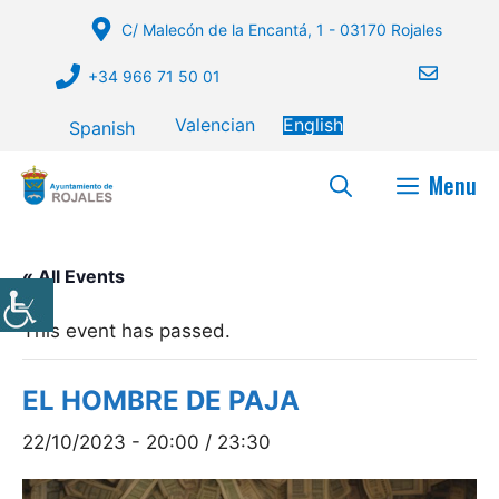
Skip
C/ Malecón de la Encantá, 1 - 03170 Rojales
to
content
+34 966 71 50 01
Valencian
English
Spanish
Menu
« All Events
This event has passed.
EL HOMBRE DE PAJA
22/10/2023 - 20:00
/
23:30