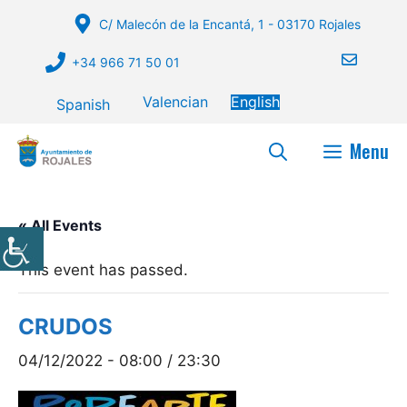
Skip
C/ Malecón de la Encantá, 1 - 03170 Rojales
to
content
+34 966 71 50 01
Valencian
English
Spanish
Menu
« All Events
This event has passed.
CRUDOS
04/12/2022 - 08:00
/
23:30