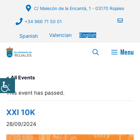
Skip
C/ Malecón de la Encantá, 1 - 03170 Rojales
to
content
+34 966 71 50 01
Valencian
English
Spanish
Menu
« All Events
This event has passed.
XXI 10K
28/09/2024