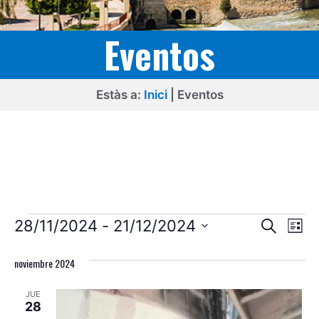
Eventos
Estàs a:
Inici
|
Eventos
Eventos
N
N
28/11/2024
 - 
21/12/2024
B
L
u
a
a
S
i
s
s
v
noviembre 2024
e
c
v
t
l
a
e
a
e
JUE
r
e
g
28
c