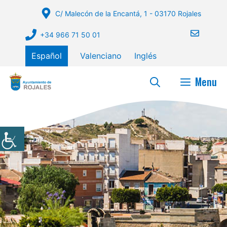
Saltar
C/ Malecón de la Encantá, 1 - 03170 Rojales
al
contenido
+34 966 71 50 01
Español
Valenciano
Inglés
Menu