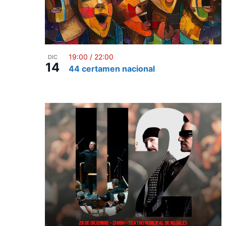
19:00
/
22:00
DIC
14
44 certamen nacional