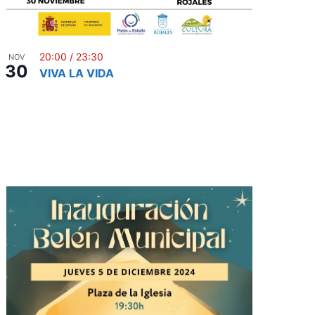
E
v
e
20:00
/
23:30
NOV
n
30
VIVA LA VIDA
t
o