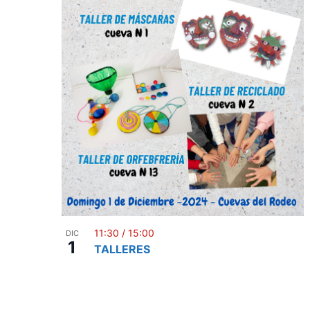
E
p
v
a
e
l
a
n
b
t
r
a
o
c
s
l
a
v
e
.
11:30
/
15:00
DIC
1
TALLERES