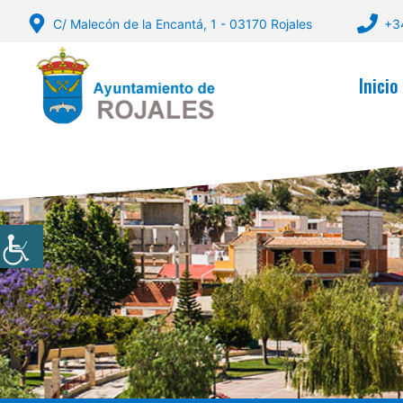
Saltar
C/ Malecón de la Encantá, 1 - 03170 Rojales
+3
al
contenido
Inicio