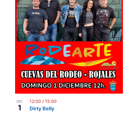
12:00
/
15:00
DIC
1
Dirty Belly