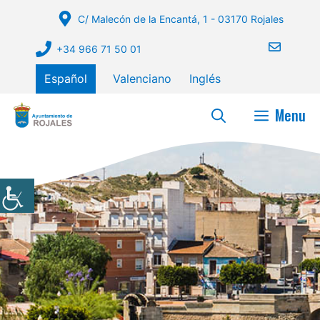
Saltar
C/ Malecón de la Encantá, 1 - 03170 Rojales
al
contenido
+34 966 71 50 01
Español
Valenciano
Inglés
Menu