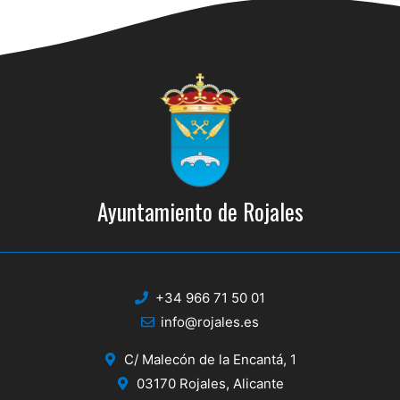
s
s
q
d
e
u
E
e
v
d
e
a
n
y
t
Ayuntamiento de Rojales
o
v
i
s
+34 966 71 50 01
t
info@rojales.es
a
C/ Malecón de la Encantá, 1
s
03170 Rojales, Alicante