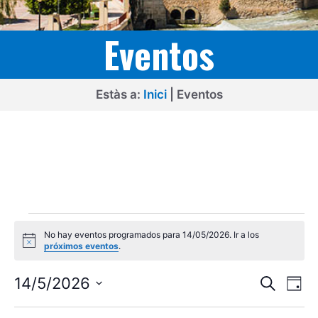
Eventos
Estàs a:
Inici
|
Eventos
Eventos
No hay eventos programados para 14/05/2026. Ir a los
en
A
próximos eventos
.
v
14/05/2026
i
N
N
s
14/5/2026
B
D
o
u
a
a
S
í
s
a