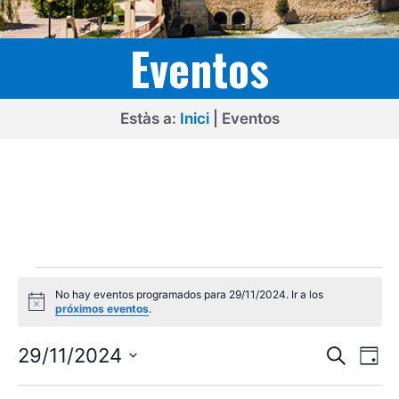
Eventos
Estàs a:
Inici
|
Eventos
Eventos
No hay eventos programados para 29/11/2024. Ir a los
en
A
próximos eventos
.
v
29/11/2024
i
N
N
s
29/11/2024
B
D
o
u
a
a
S
í
s
a