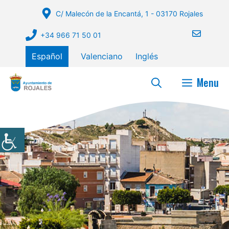
Saltar
C/ Malecón de la Encantá, 1 - 03170 Rojales
al
contenido
+34 966 71 50 01
Español
Valenciano
Inglés
Menu