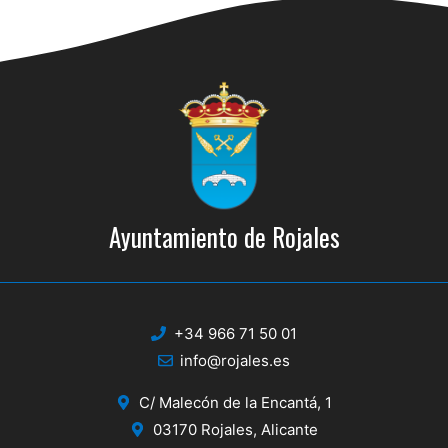
s
s
q
d
e
u
E
e
v
d
e
a
n
y
t
Ayuntamiento de Rojales
o
v
i
s
+34 966 71 50 01
t
info@rojales.es
a
C/ Malecón de la Encantá, 1
s
03170 Rojales, Alicante