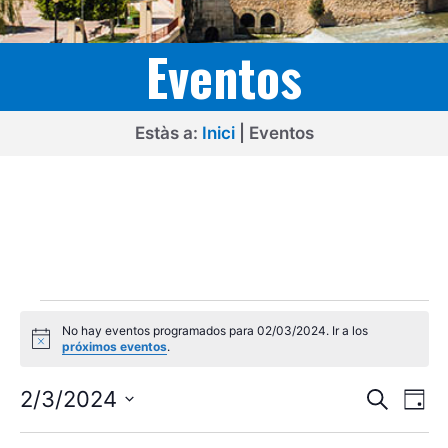
Eventos
Estàs a:
Inici
|
Eventos
Eventos
No hay eventos programados para 02/03/2024. Ir a los
en
A
próximos eventos
.
v
02/03/2024
i
N
N
s
2/3/2024
B
D
o
u
a
a
S
í
s
a