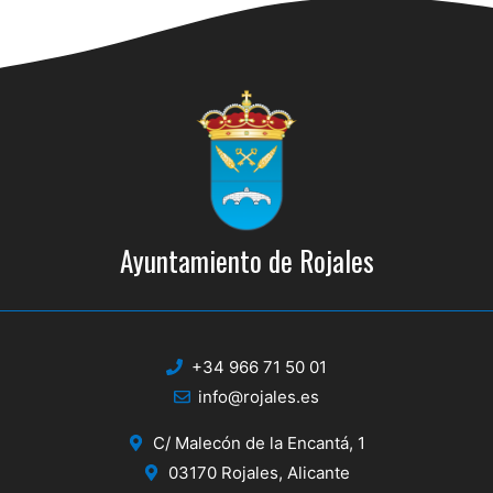
s
s
q
d
e
u
E
e
v
d
e
a
n
y
t
Ayuntamiento de Rojales
o
v
i
s
+34 966 71 50 01
t
info@rojales.es
a
C/ Malecón de la Encantá, 1
s
03170 Rojales, Alicante