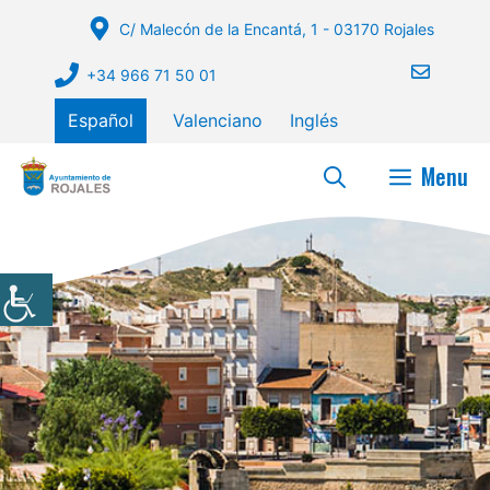
Saltar
C/ Malecón de la Encantá, 1 - 03170 Rojales
al
contenido
+34 966 71 50 01
Español
Valenciano
Inglés
Menu