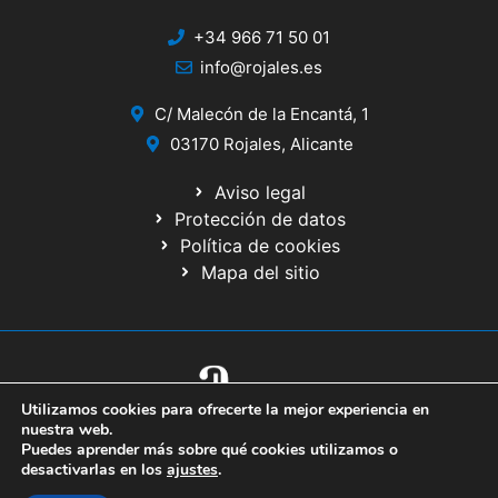
+34 966 71 50 01
info@rojales.es
C/ Malecón de la Encantá, 1
03170 Rojales, Alicante
Aviso legal
Protección de datos
Política de cookies
Mapa del sitio
Utilizamos cookies para ofrecerte la mejor experiencia en
© 2020 Web desarrollada por el Servicio de Informática de Diputación
nuestra web.
de Alicante
Puedes aprender más sobre qué cookies utilizamos o
desactivarlas en los
ajustes
.