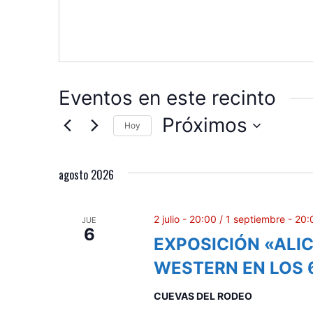
Eventos en este recinto
Próximos
Hoy
S
e
agosto 2026
l
e
c
2 julio - 20:00
/
1 septiembre - 20:
JUE
6
c
EXPOSICIÓN «ALI
i
WESTERN EN LOS 
o
n
CUEVAS DEL RODEO
a