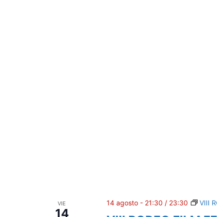
l
a
f
e
c
h
a
.
14 agosto - 21:30
/
23:30
VIII
VIE
14