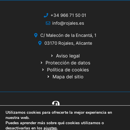
+34 966 71 50 01
info@rojales.es
C/ Malecón de la Encantá, 1
03170 Rojales, Alicante
Aviso legal
Protección de datos
Política de cookies
Mapa del sitio
Utilizamos cookies para ofrecerte la mejor experiencia en
© 2020 Web desarrollada por el Servicio de Informática de Diputación
nuestra web.
de Alicante
Puedes aprender más sobre qué cookies utilizamos o
desactivarlas en los
ajustes
.